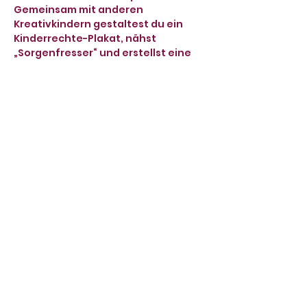
Gemeinsam mit anderen 
Kreativkindern gestaltest du ein 
Kinderrechte-Plakat, nähst 
„Sorgenfresser“ und erstellst eine 
Wimpelkette. Alles, was in der 
Kreativwerkstatt entsteht, zeigt ihr 
in eurer Ausstellung, die ihr mit 
einer kurzen Bühnenperformance 
eröffnet.
Zur gemeinsamen Aufführung am 
letzten Projekttag mit allen 
Gruppen sind eure Eltern, 
Verwandte und Freunde herzlich 
eingeladen.