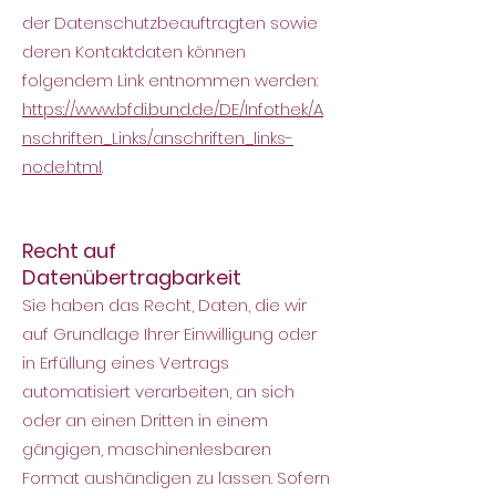
der Datenschutzbeauftragten sowie
deren Kontaktdaten können
folgendem Link entnommen werden:
https://www.bfdi.bund.de/DE/Infothek/A
nschriften_Links/anschriften_links-
node.html
.
Recht auf
Datenübertragbarkeit
Sie haben das Recht, Daten, die wir
auf Grundlage Ihrer Einwilligung oder
in Erfüllung eines Vertrags
automatisiert verarbeiten, an sich
oder an einen Dritten in einem
gängigen, maschinenlesbaren
Format aushänd
igen zu lassen. Sofern