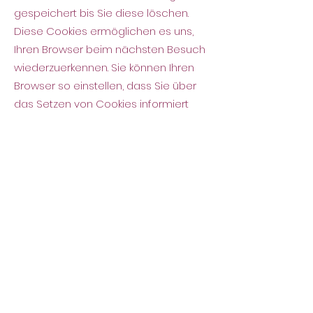
gespeichert bis Sie diese löschen.
Diese Cookies ermöglichen es uns,
Ihren Browser beim nächsten Besuch
wiederzuerkennen. Sie können Ihren
Browser so einstellen, dass Sie über
das Setzen von Cookies informiert
werden und Cookies nur im Einzelfall
erlauben, die Annahme von Cookies
für bestimmte Fälle oder generell
ausschließen sowie das auto-
matische Löschen der Cookies beim
Schließen des Browser aktivieren. Bei
der Deaktivierung von Cookies kann
die Funktionalität dieser Website
eingeschränkt sein.
Cookies, die zur
Durchführung des elektronischen
Kommunikationsvorgangs oder zur